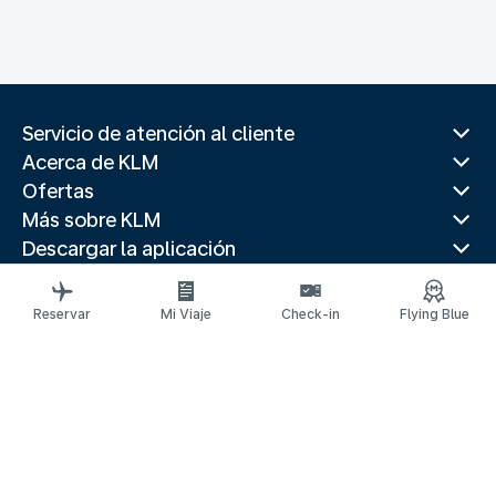
Servicio de atención al cliente
Acerca de KLM
Ofertas
Más sobre KLM
Descargar la aplicación
Páginas web relacionadas
Paises populares
Reservar
Mi Viaje
Check-in
Flying Blue
Destinos principales
Paises populares
Rutas de tendencia
Información legal
Declaración de privacidad