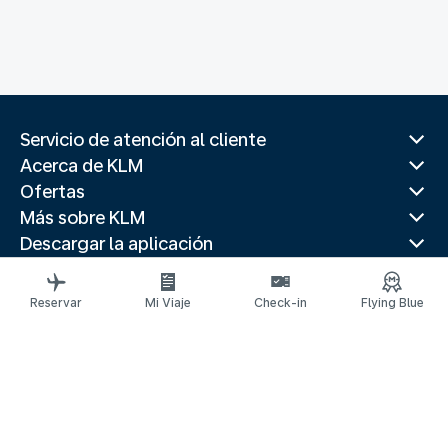
Servicio de atención al cliente
Acerca de KLM
Ofertas
Más sobre KLM
Descargar la aplicación
Páginas web relacionadas
Paises populares
Reservar
Mi Viaje
Check-in
Flying Blue
Destinos principales
Paises populares
Rutas de tendencia