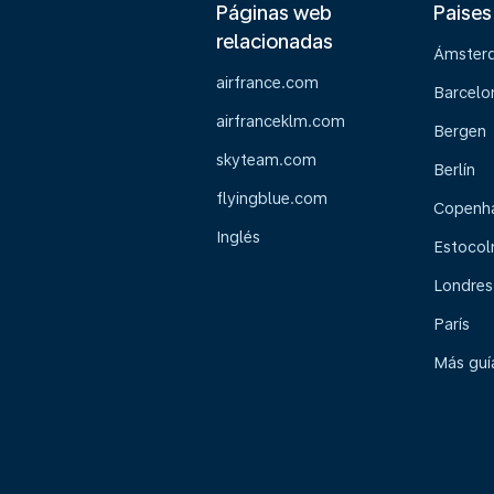
Páginas web
Paises
relacionadas
Ámster
airfrance.com
Barcelo
airfranceklm.com
Bergen
skyteam.com
Berlín
flyingblue.com
Copenh
Inglés
Estoco
Londres
París
Más guía