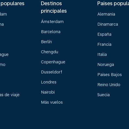
 populares
Destinos
Paises popul
principales
dam
Alemania
Ámsterdam
na
Dinamarca
Barcelona
España
Berlín
Francia
Chengdu
ague
Italia
Copenhague
lmo
Noruega
Dusseldorf
Países Bajos
Londres
Reino Unido
Nairobi
s de viaje
Suecia
Más vuelos