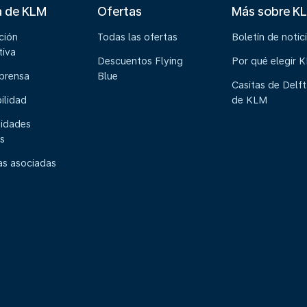
a de KLM
Ofertas
Más sobre K
ción
Todas las ofertas
Boletín de notic
tiva
Descuentos Flying
Por qué elegir 
 prensa
Blue
Casitas de Delft
ilidad
de KLM
idades
s
s asociadas