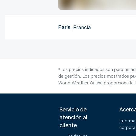
París
, Francia
*Los precios indicados son para un ad
de gestión. Los precios mostrados pue
World Weather Online proporciona la 
Servicio de
Acerc
atención al
Informa
cliente
corpora