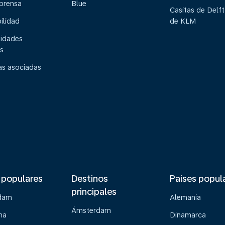
 prensa
Blue
Casitas de Delft
ilidad
de KLM
idades
s
s asociadas
 populares
Destinos
Paises popul
principales
dam
Alemania
Ámsterdam
na
Dinamarca