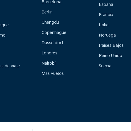
Barcelona
España
Berlín
Francia
Chengdu
ague
Italia
Copenhague
lmo
Noruega
Dusseldorf
Países Bajos
Londres
Reino Unido
Nairobi
s de viaje
Suecia
Más vuelos