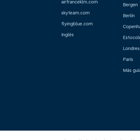
airfranceklm.com
Bergen
skyteam.com
Berlín
flyingblue.com
Copenh
Inglés
Estoco
Londres
París
Más guía