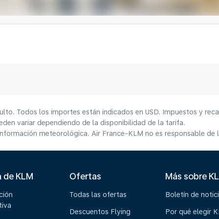
ulto. Todos los importes están indicados en USD. Impuestos y reca
den variar dependiendo de la disponibilidad de la tarifa.
información meteorológica. Air France-KLM no es responsable de la
a de KLM
Ofertas
Más sobre K
ción
Todas las ofertas
Boletín de notic
tiva
Descuentos Flying
Por qué elegir 