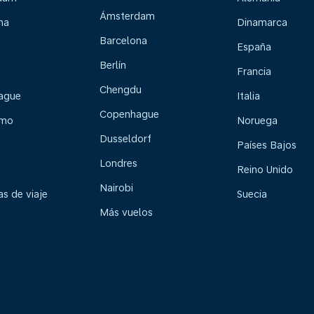
Ámsterdam
na
Dinamarca
Barcelona
España
Berlín
Francia
Chengdu
ague
Italia
Copenhague
lmo
Noruega
Dusseldorf
Países Bajos
Londres
Reino Unido
Nairobi
s de viaje
Suecia
Más vuelos