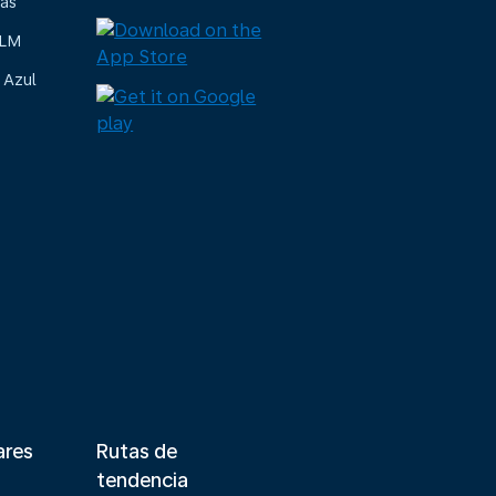
ias
KLM
 Azul
ares
Rutas de
tendencia