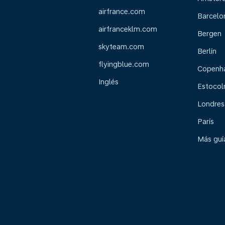
airfrance.com
Barcelo
airfranceklm.com
Bergen
skyteam.com
Berlín
flyingblue.com
Copenh
Inglés
Estoco
Londres
París
Más guía