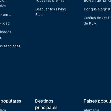
ción
Todas las ofertas
Boletín de notic
tiva
Descuentos Flying
Por qué elegir 
 prensa
Blue
Casitas de Delft
ilidad
de KLM
idades
s
s asociadas
 populares
Destinos
Paises popul
principales
dam
Alemania