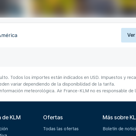
Ver
América
ulto. Todos los importes están indicados en USD. Impuestos y reca
den variar dependiendo de la disponibilidad de la tarifa.
información meteorológica. Air France-KLM no es responsable de la
a de KLM
Ofertas
Más sobre K
ción
Todas las ofertas
Boletín de notic
tiva