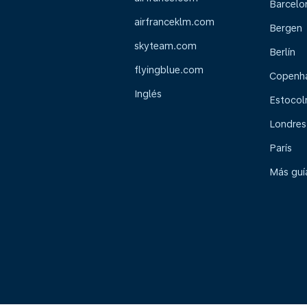
Barcelo
airfranceklm.com
Bergen
skyteam.com
Berlín
flyingblue.com
Copenh
Inglés
Estoco
Londres
París
Más guía