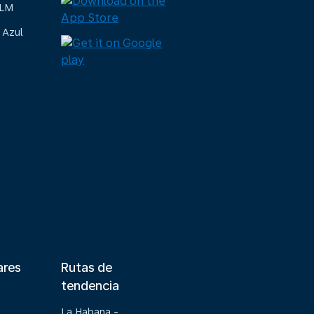
KLM
 Azul
ares
Rutas de
tendencia
La Habana -