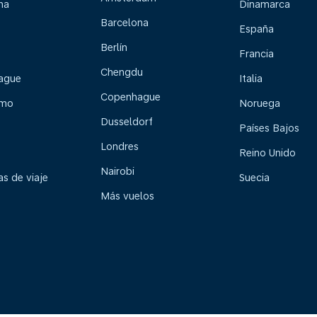
na
Dinamarca
Barcelona
España
Berlín
Francia
Chengdu
ague
Italia
Copenhague
lmo
Noruega
Dusseldorf
Países Bajos
Londres
Reino Unido
Nairobi
s de viaje
Suecia
Más vuelos