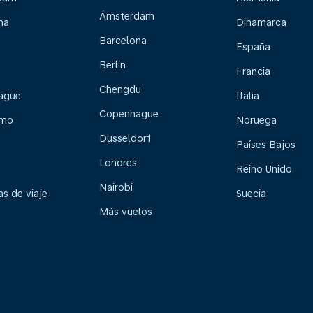
Ámsterdam
na
Dinamarca
Barcelona
España
Berlín
Francia
Chengdu
ague
Italia
Copenhague
lmo
Noruega
Dusseldorf
Países Bajos
Londres
Reino Unido
Nairobi
s de viaje
Suecia
Más vuelos