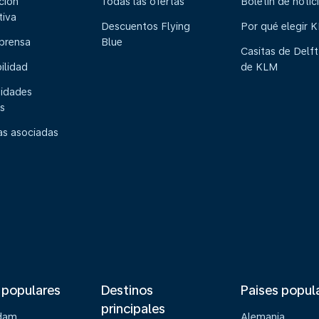
ción
Todas las ofertas
Boletín de notic
tiva
Descuentos Flying
Por qué elegir 
 prensa
Blue
Casitas de Delft
ilidad
de KLM
idades
s
s asociadas
 populares
Destinos
Paises popul
principales
dam
Alemania