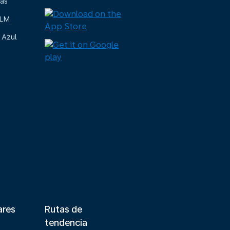
ias
KLM
 Azul
ares
Rutas de
tendencia