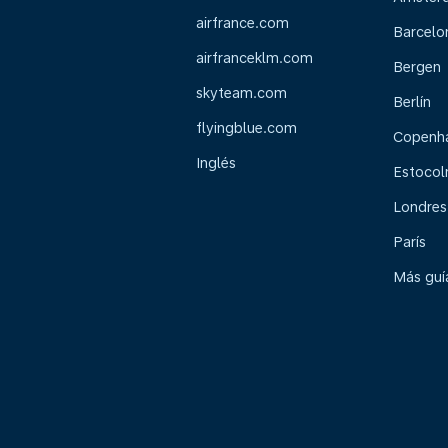
airfrance.com
Barcelo
airfranceklm.com
Bergen
skyteam.com
Berlín
flyingblue.com
Copenh
Inglés
Estoco
Londres
París
Más guía