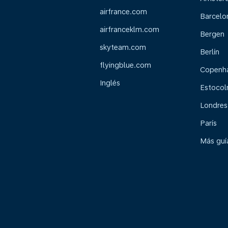
airfrance.com
Barcelo
airfranceklm.com
Bergen
skyteam.com
Berlín
flyingblue.com
Copenh
Inglés
Estoco
Londres
París
Más guía