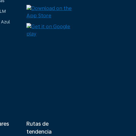
ias
KLM
 Azul
ares
Rutas de
tendencia