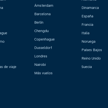
Ámsterdam
na
Dinamarca
Barcelona
España
Berlín
Francia
Chengdu
ague
Italia
Copenhague
lmo
Noruega
Dusseldorf
Países Bajos
Londres
Reino Unido
Nairobi
s de viaje
Suecia
Más vuelos