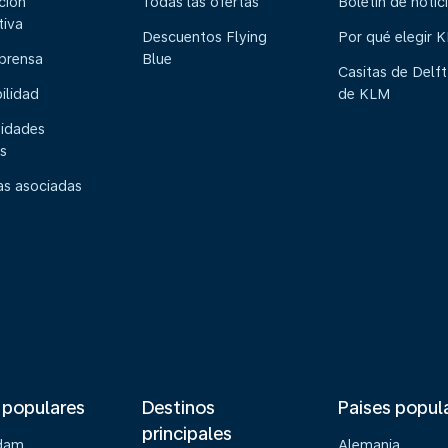
ción
Todas las ofertas
Boletín de notic
tiva
Descuentos Flying
Por qué elegir 
 prensa
Blue
Casitas de Delft
ilidad
de KLM
idades
s
s asociadas
 populares
Destinos
Paises popul
principales
dam
Alemania