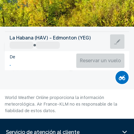
Canadá
La Habana (HAV) - Edmonton (YEG)
Edmonton
De
17°C
Canadá
Reservar un vuelo
Duración del vuelo
Ag.
World Weather Online proporciona la información
meteorológica. Air France-KLM no es responsable de la
fiabilidad de estos datos.
Servicio de atención al cliente