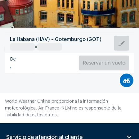
Suecia
La Habana (HAV) - Gotemburgo (GOT)
Gotemburgo
De
16°C
Suecia
Reservar un vuelo
Duración del vuelo
Ag.
World Weather Online proporciona la información
meteorológica. Air France-KLM no es responsable de la
fiabilidad de estos datos.
Servicio de atención al cliente