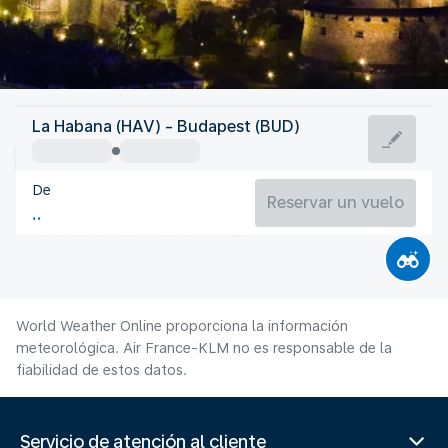
Hungría
La Habana (HAV) - Budapest (BUD)
Budapest
De
24°C
Hungría
Reservar un vuelo
Duración del vuelo
Ag.
World Weather Online proporciona la información
meteorológica. Air France-KLM no es responsable de la
fiabilidad de estos datos.
Servicio de atención al cliente