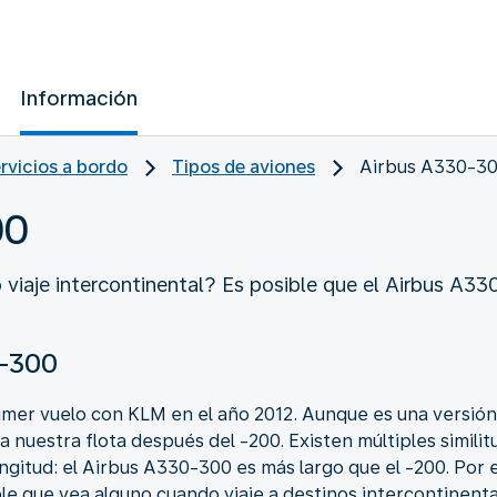
Información
ervicios a bordo
Tipos de aviones
Airbus A330-3
00
iaje intercontinental? Es posible que el Airbus A330-
0-300
imer vuelo con KLM en el año 2012. Aunque es una versión
 nuestra flota después del -200. Existen múltiples simili
longitud: el Airbus A330-300 es más largo que el -200. Por
ble que vea alguno cuando viaje a destinos intercontinent