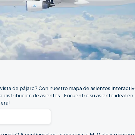
vista de pájaro? Con nuestro mapa de asientos interactiv
a distribución de asientos. ¡Encuentre su asiento ideal e
nera!
 guste? A continuación, ¡conéctese a Mi Viaje y reserve s