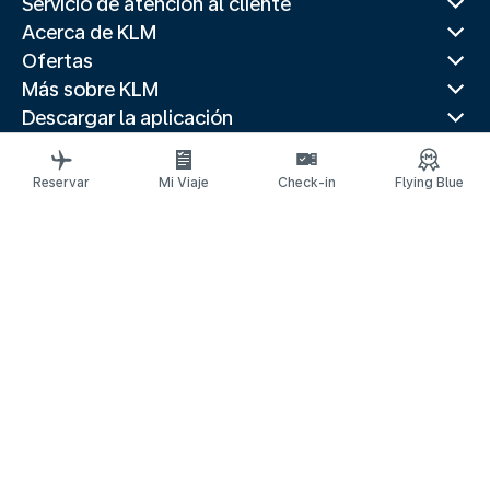
Servicio de atención al cliente
Acerca de KLM
Ofertas
Más sobre KLM
Descargar la aplicación
Páginas web relacionadas
Paises populares
Reservar
Mi Viaje
Check-in
Flying Blue
Destinos principales
Paises populares
Rutas de tendencia
Información legal
Declaración de privacidad
Declaración de accesibilidad
© 2026 KLM
Configuración de cookies