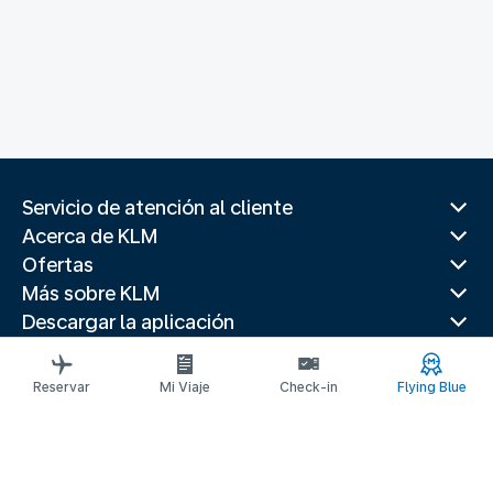
Servicio de atención al cliente
Acerca de KLM
Ofertas
Más sobre KLM
Descargar la aplicación
Páginas web relacionadas
Paises populares
Reservar
Mi Viaje
Check-in
Flying Blue
Destinos principales
Paises populares
Rutas de tendencia