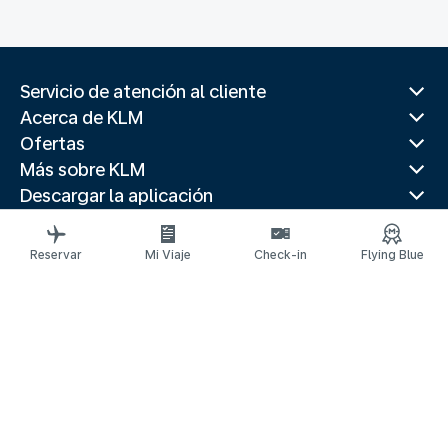
Servicio de atención al cliente
Acerca de KLM
Ofertas
Más sobre KLM
Descargar la aplicación
Páginas web relacionadas
Paises populares
Reservar
Mi Viaje
Check-in
Flying Blue
Destinos principales
Paises populares
Rutas de tendencia
Información legal
Declaración de privacidad
Declaración de accesibilidad
© 2026 KLM