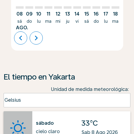
08
09
10
11
12
13
14
15
16
17
18
19
sá
do
lu
ma
mi
ju
vi
sá
do
lu
ma
mi
AGO.
chevron_left
chevron_right
El tiempo en Yakarta
Unidad de medida meteorológica
:
Weather unit option Celsius Selected
Celsius
keyboard_arrow_down
33°C
sábado
cielo claro
Sab 8 Ago 2026