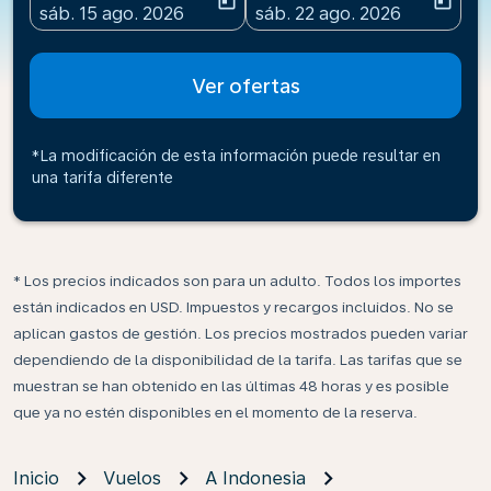
today
today
fc-booking-departure-date-aria-label
fc-booking-return-date-ari
sáb. 15 ago. 2026
sáb. 22 ago. 2026
Ver ofertas
*La modificación de esta información puede resultar en
una tarifa diferente
* Los precios indicados son para un adulto. Todos los importes
están indicados en USD. Impuestos y recargos incluidos. No se
aplican gastos de gestión. Los precios mostrados pueden variar
dependiendo de la disponibilidad de la tarifa. Las tarifas que se
muestran se han obtenido en las últimas 48 horas y es posible
que ya no estén disponibles en el momento de la reserva.
Inicio
Vuelos
A Indonesia