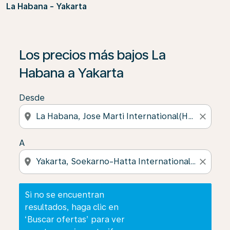
La Habana - Yakarta
Si no se encuentran resultados, haga clic en ‘Buscar of
Los precios más bajos La
Habana a Yakarta
Desde
location_on
close
A
location_on
close
Si no se encuentran
resultados, haga clic en
‘Buscar ofertas’ para ver