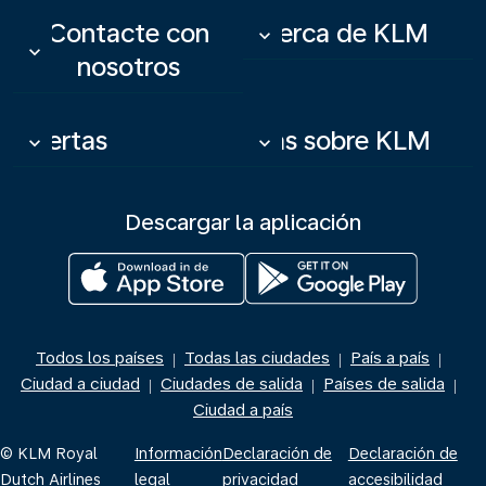
Contacte con
Acerca de KLM
keyboard_arrow_down
keyboard_arrow_down
nosotros
Ofertas
Más sobre KLM
keyboard_arrow_down
keyboard_arrow_down
Descargar la aplicación
Todos los países
Todas las ciudades
País a país
|
|
|
Ciudad a ciudad
Ciudades de salida
Países de salida
|
|
|
Ciudad a país
© KLM Royal
Información
Declaración de
Declaración de
Dutch Airlines
legal
privacidad
accesibilidad