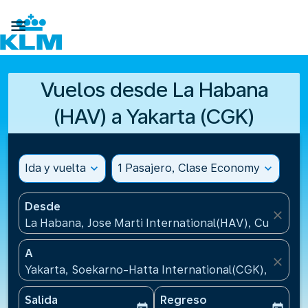

Vuelos desde La Habana
(HAV) a Yakarta (CGK)
Ida y vuelta
expand_more
1 Pasajero, Clase Economy
expand_more
Desde
close
La Habana, Jose Marti International(HAV), Cuba
A
close
Yakarta, Soekarno-Hatta International(CGK), Indone
Salida
Regreso