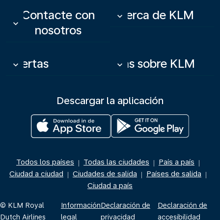
Contacte con
Acerca de KLM
keyboard_arrow_down
keyboard_arrow_down
nosotros
Ofertas
Más sobre KLM
keyboard_arrow_down
keyboard_arrow_down
Descargar la aplicación
Todos los países
Todas las ciudades
País a país
|
|
|
Ciudad a ciudad
Ciudades de salida
Países de salida
|
|
|
Ciudad a país
© KLM Royal
Información
Declaración de
Declaración de
Dutch Airlines
legal
privacidad
accesibilidad