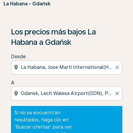
La Habana - Gdańsk
Si no se encuentran resultados, haga clic en ‘Buscar of
Los precios más bajos La
Habana a Gdańsk
Desde
location_on
close
A
location_on
close
Si no se encuentran
resultados, haga clic en
‘Buscar ofertas’ para ver