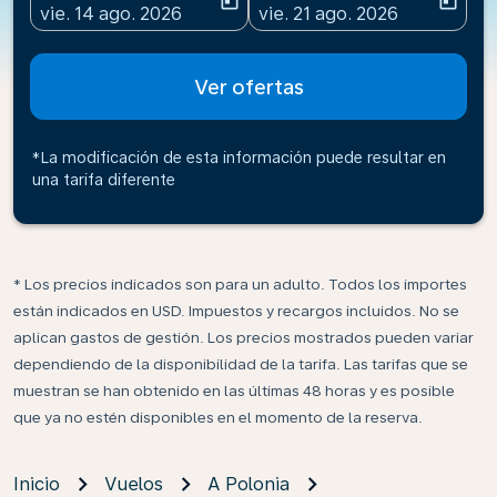
today
today
fc-booking-departure-date-aria-label
fc-booking-return-date-ari
vie. 14 ago. 2026
vie. 21 ago. 2026
Ver ofertas
*La modificación de esta información puede resultar en
una tarifa diferente
* Los precios indicados son para un adulto. Todos los importes
están indicados en USD. Impuestos y recargos incluidos. No se
aplican gastos de gestión. Los precios mostrados pueden variar
dependiendo de la disponibilidad de la tarifa. Las tarifas que se
muestran se han obtenido en las últimas 48 horas y es posible
que ya no estén disponibles en el momento de la reserva.
Inicio
Vuelos
A Polonia