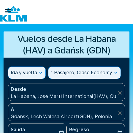

Vuelos desde La Habana
(HAV) a Gdańsk (GDN)
Ida y vuelta
expand_more
1 Pasajero, Clase Economy
expand_more
Desde
close
La Habana, Jose Marti International(HAV), Cuba
A
close
Gdansk, Lech Walesa Airport(GDN), Polonia
Salida
Regreso