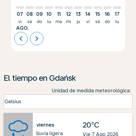
07
08
09
10
11
12
13
14
15
16
17
18
vi
sá
do
lu
ma
mi
ju
vi
sá
do
lu
ma
AGO.
chevron_left
chevron_right
El tiempo en Gdańsk
Unidad de medida meteorológica
:
Weather unit option Celsius Selected
Celsius
keyboard_arrow_down
20°C
viernes
lluvia ligera
Vie 7 Ago 2026