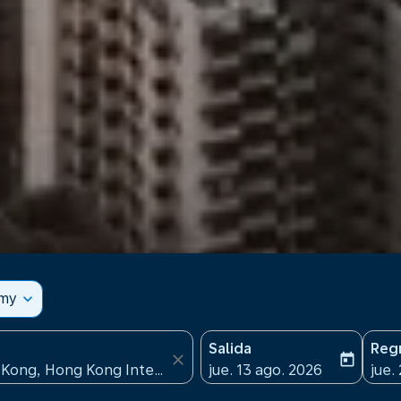
omy
expand_more
Salida
Reg
close
today
fc-booking-departure-date
fc-b
jue. 13 ago. 2026
jue.