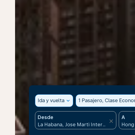
Ida y vuelta
expand_more
1 Pasajero, Clase Econ
Desde
A
close