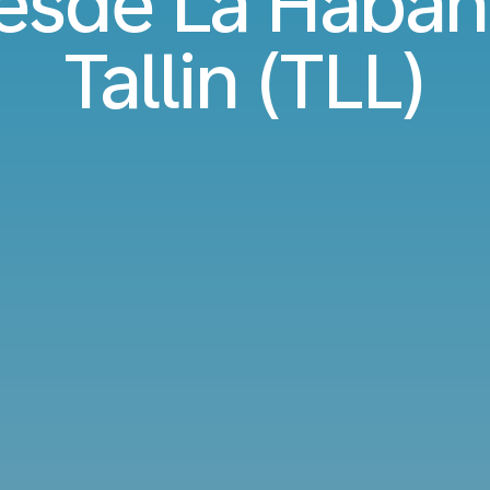
esde La Haban
Tallin (TLL)