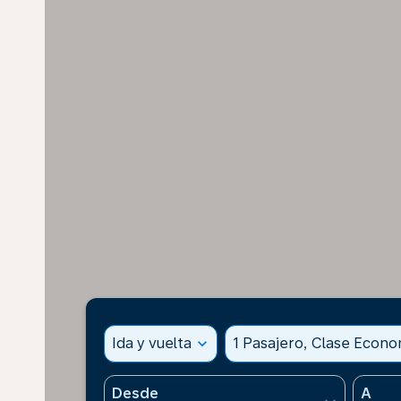
Ida y vuelta
expand_more
1 Pasajero, Clase Econ
Desde
A