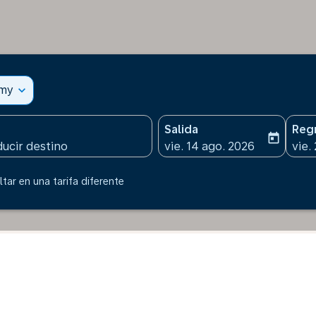
omy
expand_more
Salida
Reg
today
fc-booking-departure-date
fc-b
vie. 14 ago. 2026
vie.
tar en una tarifa diferente