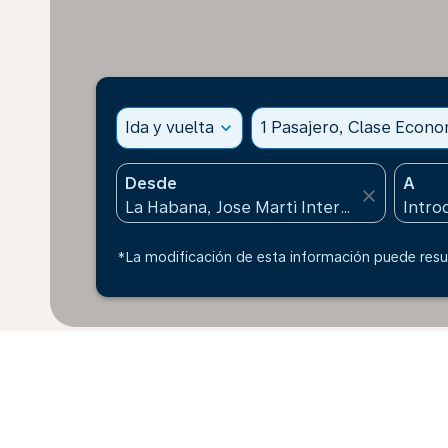
Ida y vuelta
expand_more
1 Pasajero, Clase Econ
Desde
A
close
*La modificación de esta información puede resul