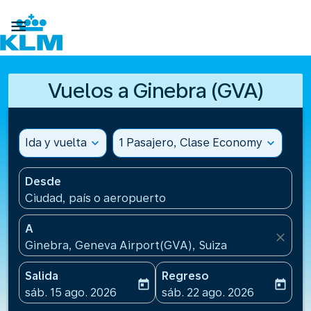

Vuelos a Ginebra (GVA)
Ida y vuelta
expand_more
1 Pasajero, Clase Economy
expand_more
Desde
Ciudad, país o aeropuerto
A
close
Ginebra, Geneva Airport(GVA), Suiza
Salida
Regreso
today
today
fc-booking-departure-date-aria-label
fc-booking-return-date-ari
sáb. 15 ago. 2026
sáb. 22 ago. 2026