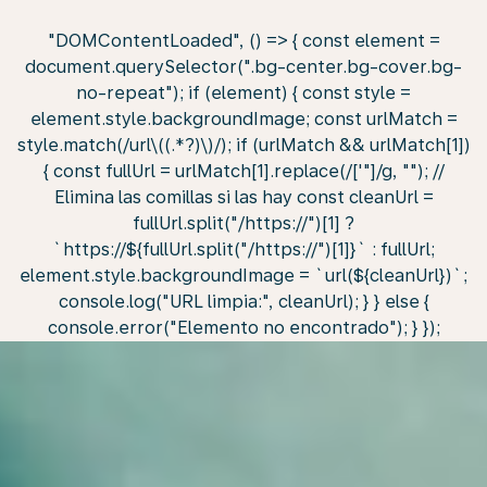
"DOMContentLoaded", () => { const element =
document.querySelector(".bg-center.bg-cover.bg-
no-repeat"); if (element) { const style =
element.style.backgroundImage; const urlMatch =
style.match(/url\((.*?)\)/); if (urlMatch && urlMatch[1])
{ const fullUrl = urlMatch[1].replace(/['"]/g, ""); //
Elimina las comillas si las hay const cleanUrl =
fullUrl.split("/https://")[1] ?
`https://${fullUrl.split("/https://")[1]}` : fullUrl;
element.style.backgroundImage = `url(${cleanUrl})`;
console.log("URL limpia:", cleanUrl); } } else {
console.error("Elemento no encontrado"); } });