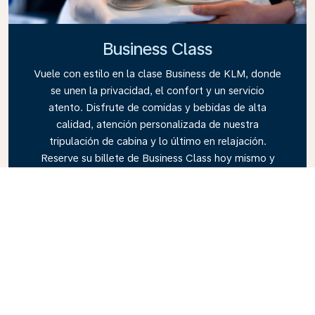
Business Class
Vuele con estilo en la clase Business de KLM, donde
se unen la privacidad, el confort y un servicio
atento. Disfrute de comidas y bebidas de alta
calidad, atención personalizada de nuestra
tripulación de cabina y lo último en relajación.
Reserve su billete de Business Class hoy mismo y
viva la experiencia KLM.
Link