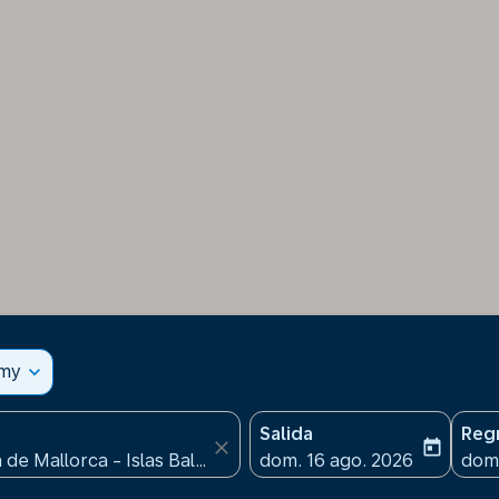
omy
expand_more
Salida
Reg
close
today
fc-booking-departure-date
fc-b
dom. 16 ago. 2026
dom.