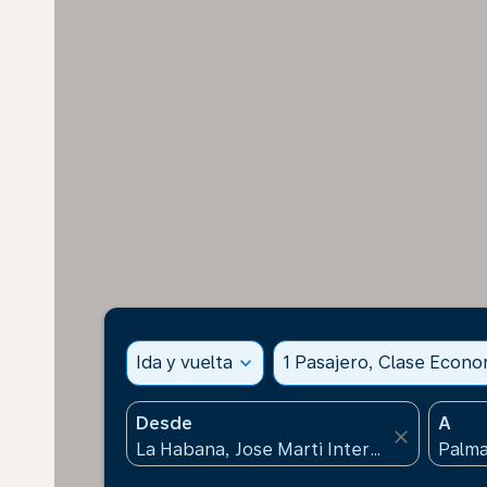
Ida y vuelta
expand_more
1 Pasajero, Clase Econ
Desde
A
close