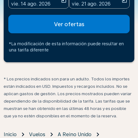
today
today
fc-booking-departure-date-aria-label
fc-booking-return-date-ari
vie. 14 ago. 2026
vie. 21 ago. 2026
Ver ofertas
*La modificación de esta información puede resultar en
una tarifa diferente
* Los precios indicados son para un adulto. Todos los importes
están indicados en USD. Impuestos y recargos incluidos. No se
aplican gastos de gestión. Los precios mostrados pueden variar
dependiendo de la disponibilidad de la tarifa. Las tarifas que se
muestran se han obtenido en las últimas 48 horas y es posible
que ya no estén disponibles en el momento de la reserva.
Inicio
Vuelos
A Reino Unido