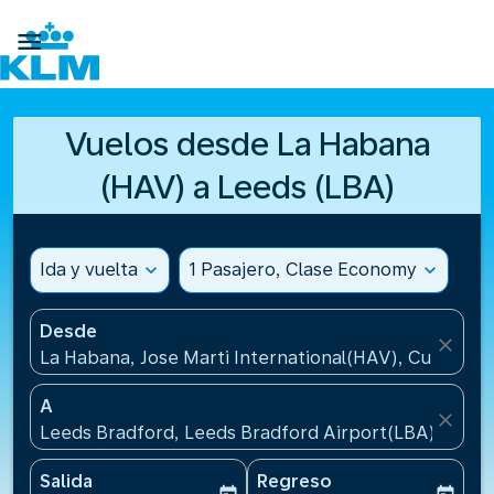

Vuelos desde La Habana
(HAV) a Leeds (LBA)
Ida y vuelta
expand_more
1 Pasajero, Clase Economy
expand_more
Desde
close
La Habana, Jose Marti International(HAV), Cuba
A
close
Leeds Bradford, Leeds Bradford Airport(LBA), Rein
Salida
Regreso