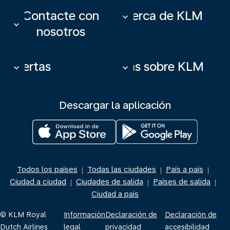
Contacte con
Acerca de KLM
keyboard_arrow_down
keyboard_arrow_down
nosotros
Ofertas
Más sobre KLM
keyboard_arrow_down
keyboard_arrow_down
Descargar la aplicación
Todos los países
Todas las ciudades
País a país
|
|
|
Ciudad a ciudad
Ciudades de salida
Países de salida
|
|
|
Ciudad a país
© KLM Royal
Información
Declaración de
Declaración de
Dutch Airlines
legal
privacidad
accesibilidad