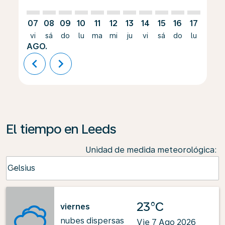
07
08
09
10
11
12
13
14
15
16
17
18
vi
sá
do
lu
ma
mi
ju
vi
sá
do
lu
ma
AGO.
chevron_left
chevron_right
El tiempo en Leeds
Unidad de medida meteorológica
:
Weather unit option Celsius Selected
Celsius
keyboard_arrow_down
23°C
viernes
nubes dispersas
Vie 7 Ago 2026