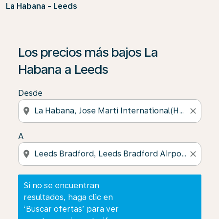
La Habana - Leeds
Si no se encuentran resultados, haga clic en ‘Buscar of
Los precios más bajos La
Habana a Leeds
Desde
location_on
close
A
location_on
close
Si no se encuentran
resultados, haga clic en
‘Buscar ofertas’ para ver