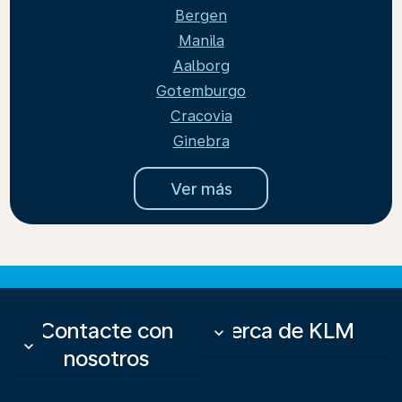
Bergen
Manila
Aalborg
Gotemburgo
Cracovia
Ginebra
Ver más
Contacte con
Acerca de KLM
keyboard_arrow_down
keyboard_arrow_down
nosotros