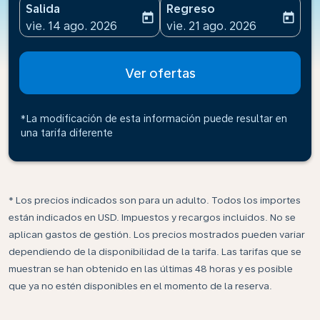
Salida
Regreso
today
today
fc-booking-departure-date-aria-label
fc-booking-return-date-ari
vie. 14 ago. 2026
vie. 21 ago. 2026
Ver ofertas
*La modificación de esta información puede resultar en
una tarifa diferente
* Los precios indicados son para un adulto. Todos los importes
están indicados en USD. Impuestos y recargos incluidos. No se
aplican gastos de gestión. Los precios mostrados pueden variar
dependiendo de la disponibilidad de la tarifa. Las tarifas que se
muestran se han obtenido en las últimas 48 horas y es posible
que ya no estén disponibles en el momento de la reserva.