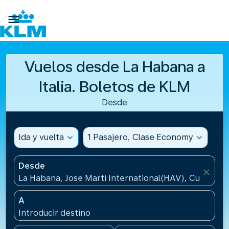

Vuelos desde La Habana a
Italia. Boletos de KLM
Desde
Ida y vuelta
expand_more
1 Pasajero, Clase Economy
expand_more
Desde
close
La Habana, Jose Marti International(HAV), Cuba
A
Introducir destino