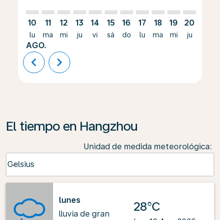
10
11
12
13
14
15
16
17
18
19
20
21
lu
ma
mi
ju
vi
sá
do
lu
ma
mi
ju
vi
AGO.
chevron_left
chevron_right
El tiempo en Hangzhou
Unidad de medida meteorológica
:
Weather unit option Celsius Selected
Celsius
keyboard_arrow_down
lunes
28°C
lluvia de gran