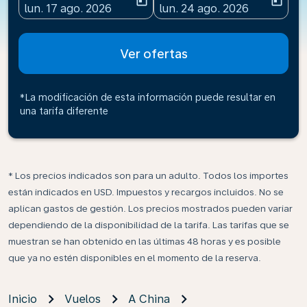
today
today
fc-booking-departure-date-aria-label
fc-booking-return-date-ari
lun. 17 ago. 2026
lun. 24 ago. 2026
Ver ofertas
*La modificación de esta información puede resultar en
una tarifa diferente
* Los precios indicados son para un adulto. Todos los importes
están indicados en USD. Impuestos y recargos incluidos. No se
aplican gastos de gestión. Los precios mostrados pueden variar
dependiendo de la disponibilidad de la tarifa. Las tarifas que se
muestran se han obtenido en las últimas 48 horas y es posible
que ya no estén disponibles en el momento de la reserva.
Inicio
Vuelos
A China