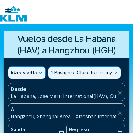

Vuelos desde La Habana
(HAV) a Hangzhou (HGH)
Ida y vuelta
expand_more
1 Pasajero, Clase Economy
expand_more
Desde
close
La Habana, Jose Marti International(HAV), Cuba
A
close
Hangzhou, Shanghai Area - Xiaoshan International A
Salida
Regreso