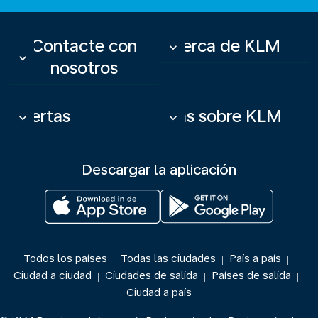
Contacte con
Acerca de KLM
keyboard_arrow_down
keyboard_arrow_down
nosotros
Ofertas
Más sobre KLM
keyboard_arrow_down
keyboard_arrow_down
Descargar la aplicación
Todos los países
Todas las ciudades
País a país
|
|
|
Ciudad a ciudad
Ciudades de salida
Países de salida
|
|
|
Ciudad a país