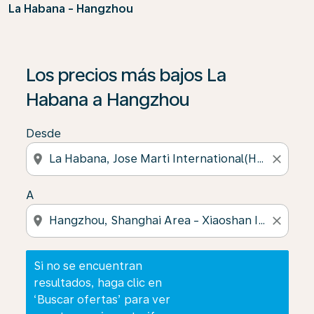
La Habana - Hangzhou
Si no se encuentran resultados, haga clic en ‘Buscar of
Los precios más bajos La
Habana a Hangzhou
Desde
location_on
close
A
location_on
close
Si no se encuentran
resultados, haga clic en
‘Buscar ofertas’ para ver