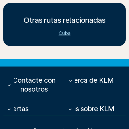
Otras rutas relacionadas
Cuba
Contacte con
Acerca de KLM
keyboard_arrow_down
keyboard_arrow_down
nosotros
Ofertas
Más sobre KLM
keyboard_arrow_down
keyboard_arrow_down