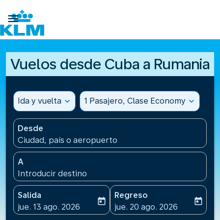

Vuelos desde Cuba a Rumania
Ida y vuelta
expand_more
1 Pasajero, Clase Economy
expand_more
Desde
Ciudad, país o aeropuerto
A
Introducir destino
Salida
Regreso
today
today
fc-booking-departure-date-aria-label
fc-booking-return-date-ari
jue. 13 ago. 2026
jue. 20 ago. 2026