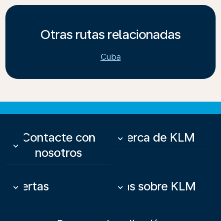
Otras rutas relacionadas
Cuba
Contacte con
Acerca de KLM
keyboard_arrow_down
keyboard_arrow_down
nosotros
Ofertas
Más sobre KLM
keyboard_arrow_down
keyboard_arrow_down