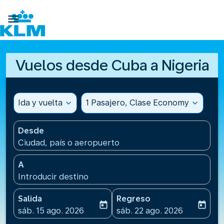

Vuelos desde Cuba a Nigeria
Ida y vuelta
expand_more
1 Pasajero, Clase Economy
expand_more
Desde
Ciudad, país o aeropuerto
A
Introducir destino
Salida
Regreso
today
today
fc-booking-departure-date-aria-label
fc-booking-return-date-ari
sáb. 15 ago. 2026
sáb. 22 ago. 2026