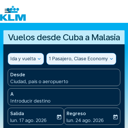

Vuelos desde Cuba a Malasia
Ida y vuelta
expand_more
1 Pasajero, Clase Economy
expand_more
Desde
Ciudad, país o aeropuerto
A
Introducir destino
Salida
Regreso
today
today
fc-booking-departure-date-aria-label
fc-booking-return-date-ari
lun. 17 ago. 2026
lun. 24 ago. 2026