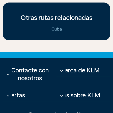
Otras rutas relacionadas
Cuba
Contacte con
Acerca de KLM
keyboard_arrow_down
keyboard_arrow_down
nosotros
Ofertas
Más sobre KLM
keyboard_arrow_down
keyboard_arrow_down