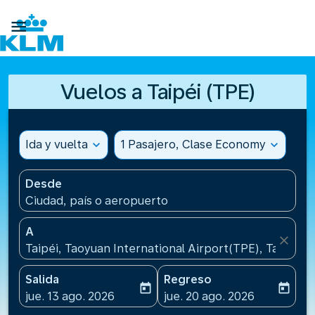

Vuelos a Taipéi (TPE)
Ida y vuelta
expand_more
1 Pasajero, Clase Economy
expand_more
Desde
Ciudad, país o aeropuerto
A
close
Taipéi, Taoyuan International Airport(TPE), Taiwan, 
Salida
Regreso
today
today
fc-booking-departure-date-aria-label
fc-booking-return-date-ari
jue. 13 ago. 2026
jue. 20 ago. 2026