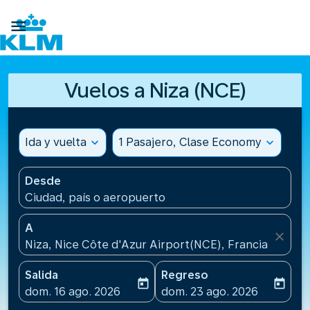

Vuelos a Niza (NCE)
Ida y vuelta
expand_more
1 Pasajero, Clase Economy
expand_more
Desde
Ciudad, país o aeropuerto
A
close
Niza, Nice Côte d'Azur Airport(NCE), Francia
Salida
Regreso
today
today
fc-booking-departure-date-aria-label
fc-booking-return-date-ari
dom. 16 ago. 2026
dom. 23 ago. 2026