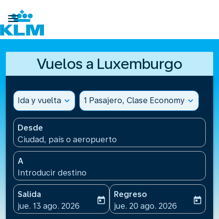

Vuelos a Luxemburgo
Ida y vuelta
expand_more
1 Pasajero, Clase Economy
expand_more
Desde
Ciudad, país o aeropuerto
A
Introducir destino
Salida
Regreso
today
today
fc-booking-departure-date-aria-label
fc-booking-return-date-ari
jue. 13 ago. 2026
jue. 20 ago. 2026