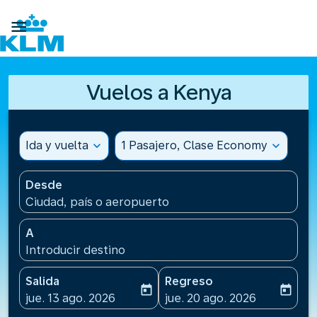

Vuelos a Kenya
Ida y vuelta
expand_more
1 Pasajero, Clase Economy
expand_more
Desde
Ciudad, país o aeropuerto
A
Introducir destino
Salida
Regreso
today
today
fc-booking-departure-date-aria-label
fc-booking-return-date-ari
jue. 13 ago. 2026
jue. 20 ago. 2026