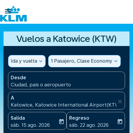

Vuelos a Katowice (KTW)
Ida y vuelta
expand_more
1 Pasajero, Clase Economy
expand_more
Desde
Ciudad, país o aeropuerto
A
close
Katowice, Katowice International Airport(KTW), Pol
Salida
Regreso
today
today
fc-booking-departure-date-aria-label
fc-booking-return-date-ari
sáb. 15 ago. 2026
sáb. 22 ago. 2026