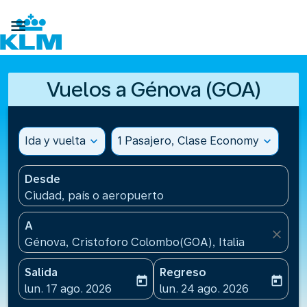

Vuelos a Génova (GOA)
Ida y vuelta
expand_more
1 Pasajero, Clase Economy
expand_more
Desde
Ciudad, país o aeropuerto
A
close
Génova, Cristoforo Colombo(GOA), Italia
Salida
Regreso
today
today
fc-booking-departure-date-aria-label
fc-booking-return-date-ari
lun. 17 ago. 2026
lun. 24 ago. 2026