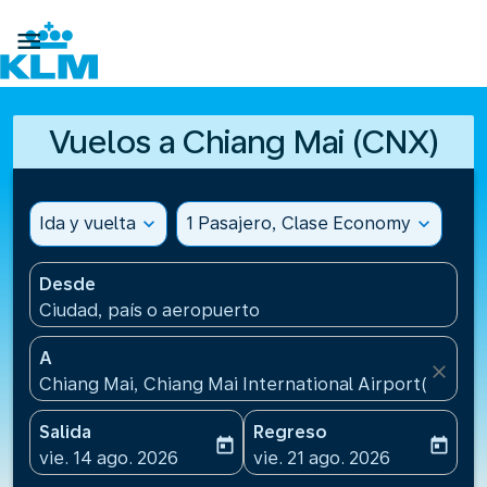

Vuelos a Chiang Mai (CNX)
Ida y vuelta
expand_more
1 Pasajero, Clase Economy
expand_more
Desde
Ciudad, país o aeropuerto
A
close
Chiang Mai, Chiang Mai International Airport(CNX), T
Salida
Regreso
today
today
fc-booking-departure-date-aria-label
fc-booking-return-date-ari
vie. 14 ago. 2026
vie. 21 ago. 2026