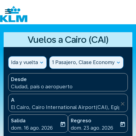

Vuelos a Cairo (CAI)
Ida y vuelta
expand_more
1 Pasajero, Clase Economy
expand_more
Desde
Ciudad, país o aeropuerto
A
close
El Cairo, Cairo International Airport(CAI), Egipto
Salida
Regreso
today
today
fc-booking-departure-date-aria-label
fc-booking-return-date-ari
dom. 16 ago. 2026
dom. 23 ago. 2026