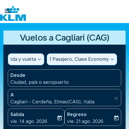

Vuelos a Cagliari (CAG)
Ida y vuelta
expand_more
1 Pasajero, Clase Economy
expand_more
Desde
Ciudad, país o aeropuerto
A
close
Cagliari - Cerdeña, Elmas(CAG), Italia
Salida
Regreso
today
today
fc-booking-departure-date-aria-label
fc-booking-return-date-ari
vie. 14 ago. 2026
vie. 21 ago. 2026